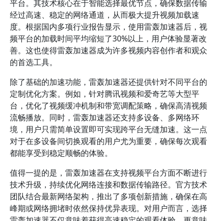
平台。其技术核心在于智能选择最优节点，确保数据传输
经过高速、稳定的网络通道，从而极大提升视频加载速
度。根据国内多项行业报告显示，使用雷轰加速器后，视
频平台的加载时间平均缩短了30%以上，用户体验显著改
善。这也使得雷轰加速器成为许多视频内容创作者和观众
的首选工具。
除了基础的加速功能，雷轰加速器还提供针对不同平台的
定制优化方案。例如，针对腾讯视频和爱奇艺等大型平
台，优化了视频缓冲机制和带宽调配策略，确保高清视频
流畅播放。同时，雷轰加速器还支持多设备、多网络环
境，用户只需简单设置即可实现跨平台无缝加速。这一点
对于在多设备间切换观看的用户尤为重要，确保每次观看
都能享受到稳定顺畅的体验。
值得一提的是，雷轰加速器在支持视频平台方面不断进行
技术升级，持续优化网络连接和数据传输路径。官方技术
团队结合最新网络架构，推出了多项创新措施，确保在高
峰期或网络拥堵时依然保持优异表现。对用户而言，选择
雷轰加速器不仅意味着获得高速稳定的观看体验，更意味